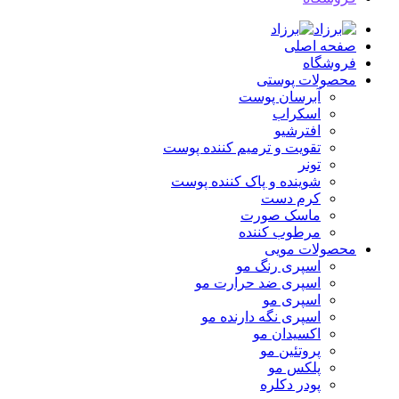
صفحه اصلی
فروشگاه
محصولات پوستی
آبرسان پوست
اسکراب
افترشیو
تقویت و ترمیم کننده پوست
تونر
شوینده و پاک کننده پوست
کرم دست
ماسک صورت
مرطوب کننده
محصولات مویی
اسپری رنگ مو
اسپری ضد حرارت مو
اسپری مو
اسپری نگه دارنده مو
اکسیدان مو
پروتئین مو
پلکس مو
پودر دکلره