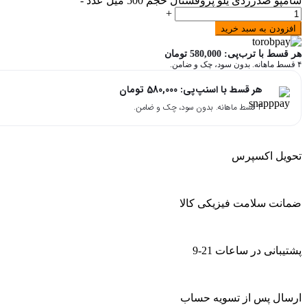
شامپو ضدزردی یلو پروفشنال حجم 500 میل عدد
-
+
افزودن به سبد خرید
هر قسط با ترب‌پی:
580,000
تومان
۴ قسط ماهانه. بدون سود، چک و ضامن.
هر قسط با اسنپ‌پی:
580,000
تومان
۴ قسط ماهانه. بدون سود، چک و ضامن.
تحویل اکسپرس
ضمانت سلامت فیزیکی کالا
پشتیبانی در ساعات 21-9
ارسال پس از تسویه حساب