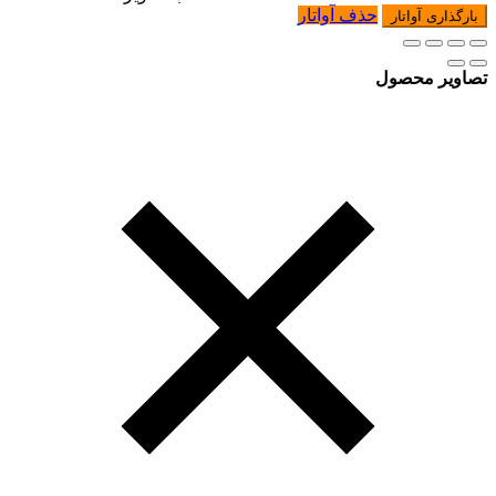
حذف آواتار
بارگذاری آواتار
تصاویر محصول