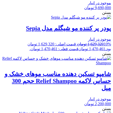
موجود در انبار
9,690,000
تومان
بستن
پودر پر کننده مو شیگلم مدل Sepia
موجود در انبار
10%
1,629,320
تومان
قیمت اصلی: 1,629,320 تومان
بود.
1,470,461
تومان
قیمت فعلی: 1,470,461 تومان.
بستن
شامپو تسکین دهنده مناسب موهای خشک و
حساس لاکمه Relief Shampoo حجم 300
میل
موجود در انبار
2,200,000
تومان
بستن