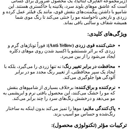
(زیرمجموعه آلفاپرف ایتالیا)، یک محصول ضروری برای کسانی
است که عاشق موهای بلوند سرد، پلاتینه یا خاکستری هستند. این
شامپو با داشتن پیگمنت‌های بنفش قوی، مانند یک فیلتر عمل کرده و
زردی و نارنجی ناخواسته مو را خنثی می‌کند تا رنگ موی شما
همیشه شفاف و سالنی باقی بماند.
ویژگی‌های کلیدی:
خنثی‌کننده قوی زردی (Anti-Yellow):
فوراً توناژهای گرم و
زردی که بر اثر شستشو یا اکسید شدن روی موهای دکلره
ایجاد می‌شود را از بین می‌برد.
محافظت در برابر تغییر رنگ:
نه تنها زردی را می‌گیرد، بلکه با
ایجاد یک سپر محافظتی، از تغییر رنگ مجدد مو در برابر
آلودگی هوا جلوگیری می‌کند.
نرم‌کننده و براق‌کننده:
برخلاف بسیاری از شامپوهای بنفش
که مو را خشک می‌کنند، این محصول بافتی نرم و ابریشمی به
مو می‌دهد و درخشش رنگ‌های سرد را چند برابر می‌کند.
پاک‌کنندگی ملایم:
موها را تمیز می‌کند بدون اینکه به ساختار
رنگ‌شده و حساس مو آسیب بزند.
ترکیبات مؤثر (تکنولوژی محصول):