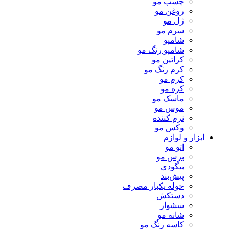
چسب مو
روغن مو
ژل مو
سرم مو
شامپو
شامپو رنگ مو
کراتین مو
کرم رنگ مو
کرم مو
کره مو
ماسک مو
موس مو
نرم کننده
وکس مو
ابزار و لوازم
اتو مو
برس مو
بیگودی
پیش‌بند
حوله یکبار مصرف
دستکش
سشوار
شانه مو
کاسه رنگ مو