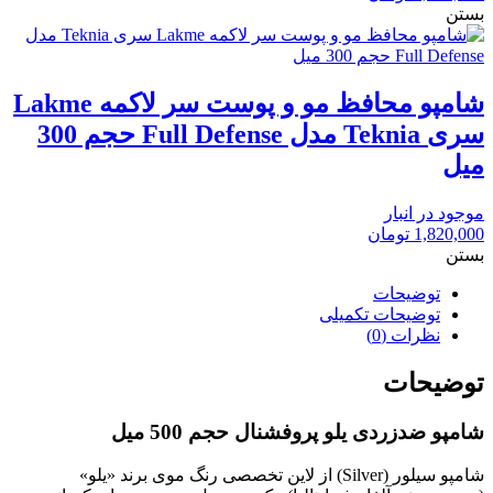
بستن
شامپو محافظ مو و پوست سر لاکمه Lakme
سری Teknia مدل Full Defense حجم 300
میل
موجود در انبار
1,820,000
تومان
بستن
توضیحات
توضیحات تکمیلی
نظرات (0)
توضیحات
شامپو ضدزردی یلو پروفشنال حجم 500 میل
شامپو سیلور (Silver) از لاین تخصصی رنگ موی برند «یلو»