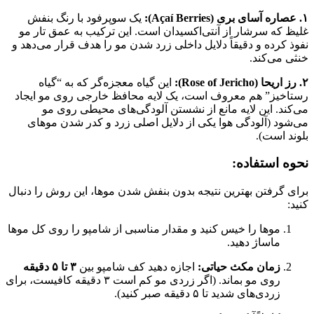
۱. عصاره آسای بری (Açaí Berries):
یک سوپرفود با رنگ بنفش
غلیظ که سرشار از آنتی‌اکسیدان است. این ترکیب به عمق تار مو
نفوذ کرده و دقیقاً دلایل داخلی زرد شدن مو را هدف قرار می‌دهد و
خنثی می‌کند.
۲. رز اریحا (Rose of Jericho):
این گیاه معجزه‌گر که به “گیاه
رستاخیز” هم معروف است، یک لایه محافظ خارجی روی مو ایجاد
می‌کند. این لایه مانع از نشستن آلودگی‌های محیطی روی مو
می‌شود (آلودگی هوا یکی از دلایل اصلی زرد و کدر شدن موهای
بلوند است).
نحوه استفاده:
برای گرفتن بهترین نتیجه بدون بنفش شدن موها، این روش را دنبال
کنید:
موها را خیس کنید و مقدار مناسبی از شامپو را روی کل موها
ماساژ دهید.
زمان مکث حیاتی:
اجازه دهید کف شامپو بین
۳ تا ۵ دقیقه
روی مو بماند. (اگر زردی مو کم است ۳ دقیقه کافیست، برای
زردی‌های شدید تا ۵ دقیقه صبر کنید).