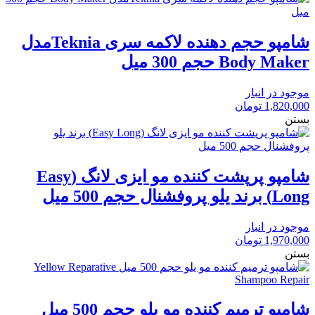
شامپو حجم دهنده لاکمه سری Tekniaمدل
Body Maker حجم 300 میل
موجود در انبار
1,820,000
تومان
بستن
شامپو پرپشت کننده مو ایزی لانگ (Easy
Long) برند یلو پروفشنال حجم 500 میل
موجود در انبار
1,970,000
تومان
بستن
شامپو ترمیم کننده مو یلو حجم 500 میل