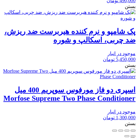
490,000
تومان
بستن
پک شامپو و نرم کننده هیربرست ضد ریزش،
ضد چربی، اسکالپ و شوره
موجود در انبار
5,450,000
تومان
بستن
اسپری دو فاز مورفوس سوپریم 400 میل
Morfose Supreme Two Phase Conditioner
موجود در انبار
1,300,000
تومان
بستن