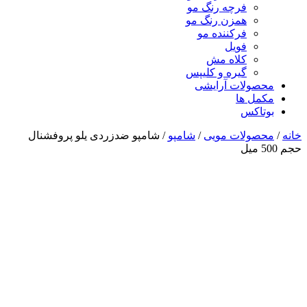
فرچه رنگ مو
همزن رنگ مو
فرکننده مو
فویل
کلاه مش
گیره و کلیپس
محصولات آرایشی
مکمل ها
بوتاکس
خانه
/
محصولات مویی
/
شامپو
/ شامپو ضدزردی یلو پروفشنال
حجم 500 میل