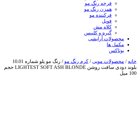
فرچه رنگ مو
همزن رنگ مو
فرکننده مو
فویل
کلاه مش
گیره و کلیپس
محصولات آرایشی
مکمل ها
بوتاکس
خانه
/
محصولات مویی
/
کرم رنگ مو
/ رنگ مو یلو شماره 10.01
بلوند دودی سافت روشن LIGHTEST SOFT ASH BLONDE حجم
100 میل