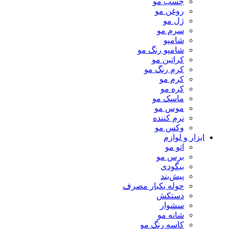
چسب مو
روغن مو
ژل مو
سرم مو
شامپو
شامپو رنگ مو
کراتین مو
کرم رنگ مو
کرم مو
کره مو
ماسک مو
موس مو
نرم کننده
وکس مو
ابزار و لوازم
اتو مو
برس مو
بیگودی
پیش‌بند
حوله یکبار مصرف
دستکش
سشوار
شانه مو
کاسه رنگ مو