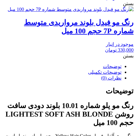
بستن
رنگ مو فیدل بلوند مرواریدی متوسط
شماره 7P حجم 100 میل
موجود در انبار
330,000
تومان
بستن
توضیحات
توضیحات تکمیلی
نظرات (0)
توضیحات
رنگ مو یلو شماره 10.01 بلوند دودی سافت
روشن LIGHTEST SOFT ASH BLONDE
حجم 100 میل
رنگ موی آلفاپرف یلو Yellow Hair Color محصولی از برند یلو است