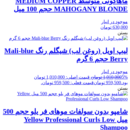
ماهاگونی متوسط MEDIUM COPPER
MAHOGANY BLONDE حجم 100 میل
موجود در انبار
630,000
تومان
بستن
لیپ اویل (روغن لب) شیگلم رنگ Mali-blue
Berry حجم 6 گرم
موجود در انبار
5%
1,010,000
تومان
قیمت اصلی: 1,010,000 تومان
بود.
959,500
تومان
قیمت فعلی: 959,500 تومان.
بستن
شامپو بدون سولفات موهای فر یلو حجم 500
میل Yellow Professional Curls Low
Shampoo