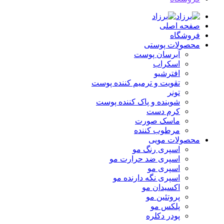
صفحه اصلی
فروشگاه
محصولات پوستی
آبرسان پوست
اسکراب
افترشیو
تقویت و ترمیم کننده پوست
تونر
شوینده و پاک کننده پوست
کرم دست
ماسک صورت
مرطوب کننده
محصولات مویی
اسپری رنگ مو
اسپری ضد حرارت مو
اسپری مو
اسپری نگه دارنده مو
اکسیدان مو
پروتئین مو
پلکس مو
پودر دکلره