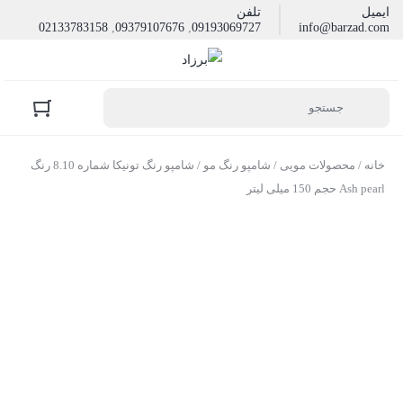
ایمیل
تلفن
02133783158
,
09379107676
,
09193069727
info@barzad.com
خانه
/
محصولات مویی
/
شامپو رنگ مو
/ شامپو رنگ تونیکا شماره 8.10 رنگ
Ash pearl حجم 150 میلی لیتر