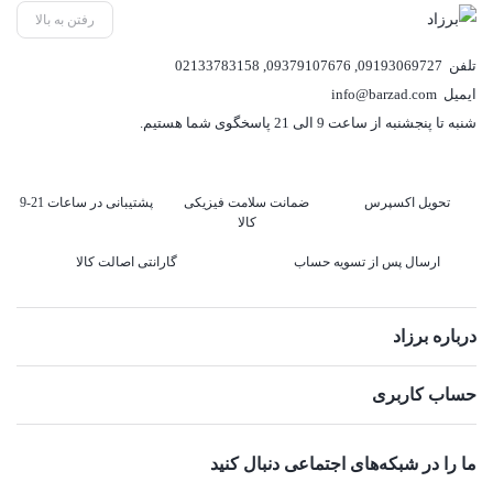
رفتن به بالا
تلفن
09193069727
,
09379107676
,
02133783158
ایمیل
info@barzad.com
شنبه تا پنجشنبه از ساعت 9 الی 21 پاسخگوی شما هستیم.
تحویل اکسپرس
ضمانت سلامت فیزیکی
پشتیبانی در ساعات 21-9
کالا
ارسال پس از تسویه حساب
گارانتی اصالت کالا
درباره برزاد
حساب کاربری
ما را در شبکه‌های اجتماعی دنبال کنید