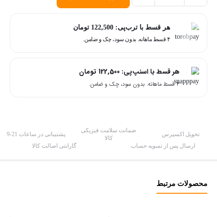
رنگ
تونیکا
هر قسط با ترب‌پی:
122,500
تومان
۴ قسط ماهانه. بدون سود، چک و ضامن.
شماره
8.10
رنگ
هر قسط با اسنپ‌پی:
122,500
تومان
Ash
۴ قسط ماهانه. بدون سود، چک و ضامن.
pearl
حجم
150
ضمانت سلامت فیزیکی
تحویل اکسپرس
پشتیبانی در ساعات 21-9
میلی
کالا
ارسال پس از تسویه حساب
گارانتی اصالت کالا
لیتر
عدد
محصولات مرتبط