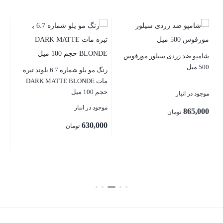
شامپو ضد زردی سیلور مورفوس
رنگ
500 میل
3.0 حجم 100
رنگ مو یلو شماره 6.7 بلوند تیره
مات DARK MATTE BLONDE
حجم 100 میل
موجود در انبار
موج
موجود در انبار
00
865,000
تومان
630,000
تومان
بستن
بست
بستن