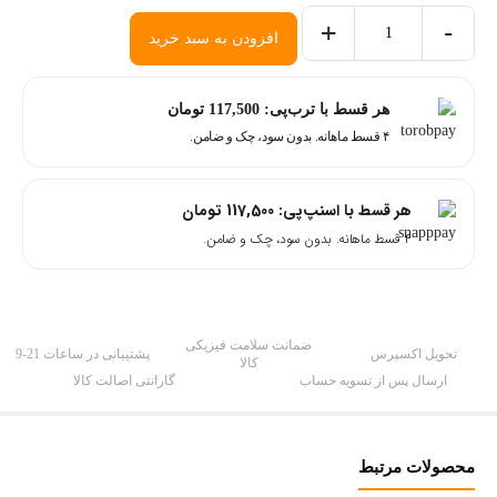
+
-
افزودن به سبد خرید
رنگ
مو
کریتیو
هر قسط با ترب‌پی:
117,500
تومان
۴ قسط ماهانه. بدون سود، چک و ضامن.
شماره
6.2
حجم
هر قسط با اسنپ‌پی:
117,500
تومان
100
۴ قسط ماهانه. بدون سود، چک و ضامن.
میل
Creative
Color
ضمانت سلامت فیزیکی
تحویل اکسپرس
پشتیبانی در ساعات 21-9
عدد
کالا
ارسال پس از تسویه حساب
گارانتی اصالت کالا
محصولات مرتبط