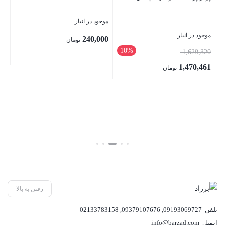
8.1 رنگ
پا
موجود در انبار
dow
ne
موجود در انبار
240,000
تومان
موج
10%
قیمت
1,629,320
اصلی:
00
1,470,461
تومان
بستن
1,629,320 تومان
00
قیمت
بستن
بود.
فعلی:
قی
بست
1,470,461 تومان.
فع
,500
رفتن به بالا
تلفن
09193069727
,
09379107676
,
02133783158
ایمیل
info@barzad.com