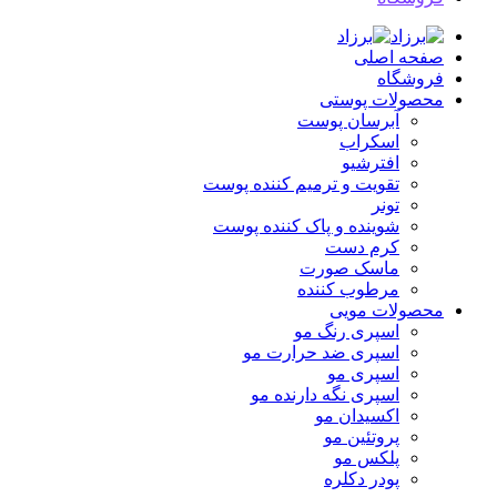
صفحه اصلی
فروشگاه
محصولات پوستی
آبرسان پوست
اسکراب
افترشیو
تقویت و ترمیم کننده پوست
تونر
شوینده و پاک کننده پوست
کرم دست
ماسک صورت
مرطوب کننده
محصولات مویی
اسپری رنگ مو
اسپری ضد حرارت مو
اسپری مو
اسپری نگه دارنده مو
اکسیدان مو
پروتئین مو
پلکس مو
پودر دکلره