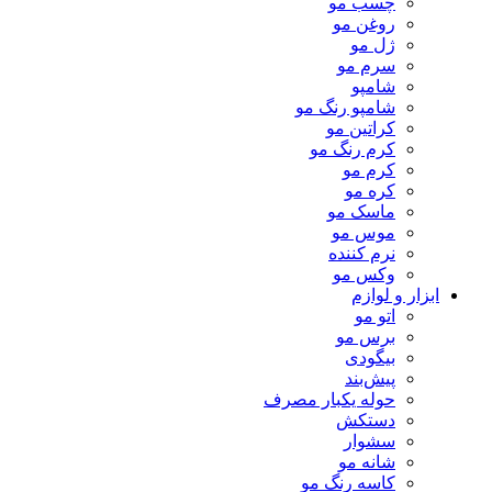
چسب مو
روغن مو
ژل مو
سرم مو
شامپو
شامپو رنگ مو
کراتین مو
کرم رنگ مو
کرم مو
کره مو
ماسک مو
موس مو
نرم کننده
وکس مو
ابزار و لوازم
اتو مو
برس مو
بیگودی
پیش‌بند
حوله یکبار مصرف
دستکش
سشوار
شانه مو
کاسه رنگ مو