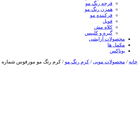
فرچه رنگ مو
همزن رنگ مو
فرکننده مو
فویل
کلاه مش
گیره و کلیپس
محصولات آرایشی
مکمل ها
بوتاکس
خانه
/
محصولات مویی
/
کرم رنگ مو
/ کرم رنگ مو مورفوس شماره 9.72 رنگ قهوه ای بژ حجم 100 میلی لیتر