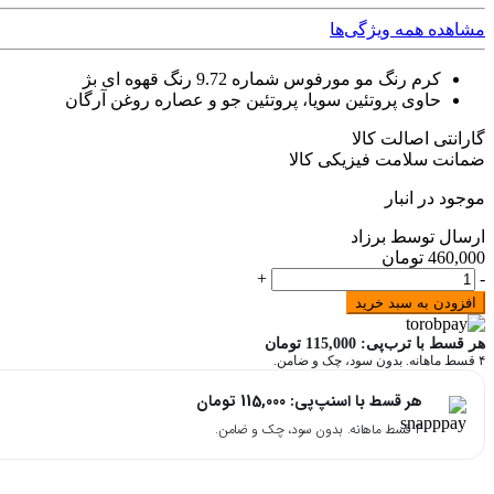
مشاهده همه ویژگی‌ها
کرم رنگ مو مورفوس شماره 9.72 رنگ قهوه ای بژ
حاوی پروتئین سویا، پروتئین جو و عصاره روغن آرگان
گارانتی اصالت کالا
ضمانت سلامت فیزیکی کالا
موجود در انبار
ارسال توسط برزاد
460,000
تومان
کرم
+
-
رنگ
افزودن به سبد خرید
مو
مورفوس
هر قسط با ترب‌پی:
115,000
تومان
شماره
۴ قسط ماهانه. بدون سود، چک و ضامن.
9.72
هر قسط با اسنپ‌پی:
115,000
تومان
رنگ
قهوه
۴ قسط ماهانه. بدون سود، چک و ضامن.
ای
بژ
حجم