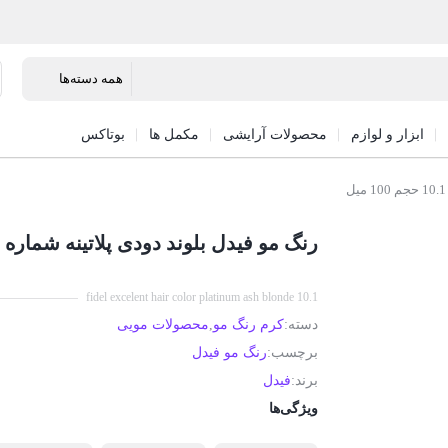
ابزار و لوازم
محصولات آرایشی
مکمل ها
بوتاکس
رنگ مو فیدل بلوند دودی پلاتینه شماره 10.1 حجم 100 میل
fidel excelent hair color platinum ash blonde 10.1
دسته:
کرم رنگ مو
,
محصولات مویی
برچسب:
رنگ مو فیدل
برند:
فیدل
ویژگی‌ها