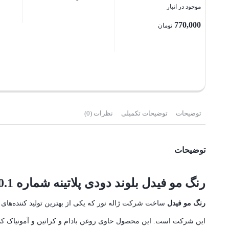
Absolutely Glam Permanent
موجود در انبار
Color- 6.56 mahaogany
بستن
770,000
تومان
بستن
بستن
توضیحات
توضیحات تکمیلی
نظرات (0)
توضیحات
رنگ مو فیدل بلوند دودی پلاتینه شماره 10.1 حجم 100 میل
رنگ مو
فیدل
این شرکت است. این محصول حاوی روغن بادام و کراتین و آمونیاک کم (کمتر از ۱%) به منظور کاهش صدم