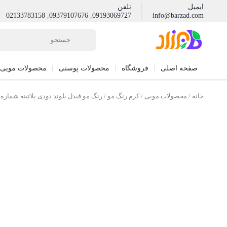
ایمیل
تلفن
02133783158
,
09379107676
,
09193069727
info@barzad.com
صفحه اصلی
فروشگاه
محصولات پوستی
محصولات مویی
خانه
/
محصولات مویی
/
کرم رنگ مو
/ رنگ مو فیدل بلوند دودی پلاتینه شماره 10.1 حجم 100 میل