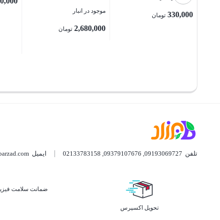
0,000
Hydrating Foundation
موجود در انبار
330,000
تومان
2,680,000
تومان
بستن
بستن
بستن
تلفن
09193069727
,
09379107676
,
02133783158
ایمیل
barzad.com
ضمانت سلامت فیزیک
تحویل اکسپرس