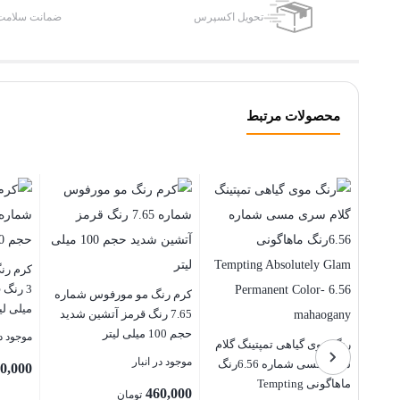
تحویل اکسپرس
ضمانت سلامت 
محصولات مرتبط
ماره
کرم رن
اتی
کرم رنگ مو مورفوس شماره
میلی لی
7.65 رنگ قرمز آتشین شدید
حجم 100 میلی لیتر
موجود در
رنگ موی گیاهی تمپتینگ گلام
موجود در انبار
سری مسی شماره 6.56رنگ
0,000
ماهاگونی Tempting
460,000
تومان