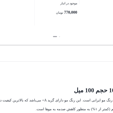
Absolutely Glam Permanent
موجود در انبار
Color- 5 light brown
بستن
770,000
تومان
بستن
ساخت شرکت ژاله نور که یکی از بهترین تولید کننده‌های رنگ مو ایرانی است. این رنگ مو دارای گرید A+
ه به موها است.