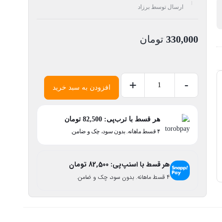
ارسال توسط برزاد
330,000
تومان
+
-
افزودن به سبد خرید
رنگ
مو
فیدل
هر قسط با ترب‌پی:
82,500
تومان
۴ قسط ماهانه. بدون سود، چک و ضامن.
بلوند
دودی
پلاتینه
هر قسط با اسنپ‌پی:
82,500
تومان
شماره
۴ قسط ماهانه. بدون سود، چک و ضامن.
10.1
حجم
100