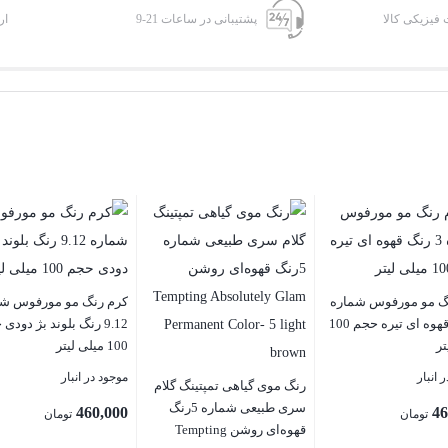
فیزیکی کالا
پشتیبانی در ساعات 21-9
ار
گ مو مورفوس شماره
کرم رنگ مو مورفوس شم
3 رنگ قهوه ای تیره حجم 100
9.12 رنگ بلوند بژ دودی
تر
100 میلی لیتر
 انبار
موجود در انبار
رنگ موی گیاهی تمپتینگ گلام
سری طبیعی شماره 5رنگ
460,000
46
تومان
تومان
قهوه‌ای روشن Tempting