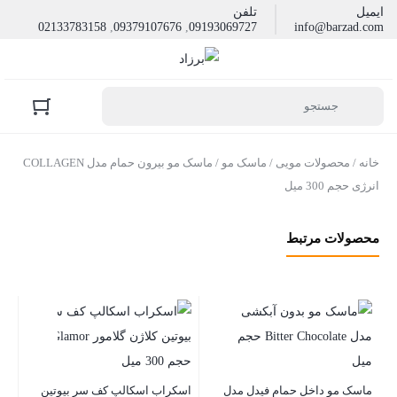
ایمیل
تلفن
02133783158
,
09379107676
,
09193069727
info@barzad.com
خانه
/
محصولات مویی
/
ماسک مو
/ ماسک مو بیرون حمام مدل COLLAGEN
انرژی حجم 300 میل
محصولات مرتبط
ما
sk)
موج
ماسک مو داخل حمام فیدل مدل
اسکراب اسکالپ کف سر بیوتین