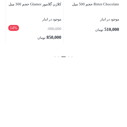
Bitter Chocolate حجم 500 میل
کلاژن گلامور Glamor حجم 300 میل
00
موجود در انبار
موجود در انبار
بست
14%
قیمت
990,000
510,000
تومان
اصلی:
850,000
تومان
990,000 تومان
قیمت
بستن
بستن
بود.
فعلی:
850,000 تومان.