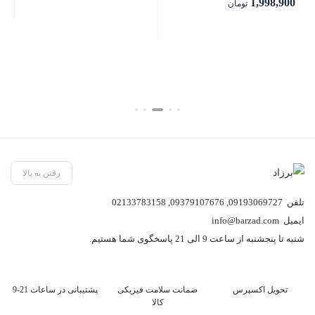
00
1,998,900
تومان
بستن
بستن
بست
رفتن به بالا
تلفن
09193069727
,
09379107676
,
02133783158
ایمیل
info@barzad.com
شنبه تا پنجشنبه از ساعت 9 الی 21 پاسخگوی شما هستیم.
تحویل اکسپرس
ضمانت سلامت فیزیکی
پشتیبانی در ساعات 21-9
کالا