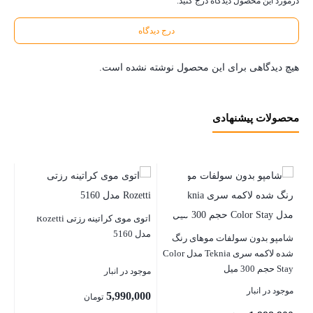
درمورد این محصول دیدگاه درج کنید.
درج دیدگاه
هیچ دیدگاهی برای این محصول نوشته نشده است.
محصولات پیشنهادی
اتوی موی کراتینه رزتی Rozetti
مدل 5160
شامپو بدون سولفات موهای رنگ
رن
شده لاکمه سری Teknia مدل Color
متوسط
Stay حجم 300 میل
موجود در انبار
موجود در انبار
موج
5,990,000
تومان