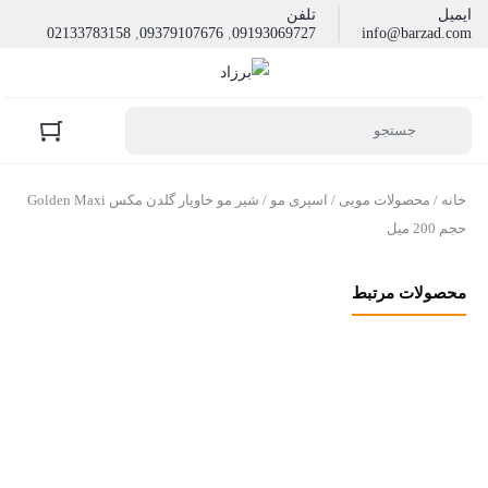
ایمیل
تلفن
02133783158
,
09379107676
,
09193069727
info@barzad.com
خانه
/
محصولات مویی
/
اسپری مو
/ شیر مو خاویار گلدن مکس Golden Maxi
حجم 200 میل
محصولات مرتبط