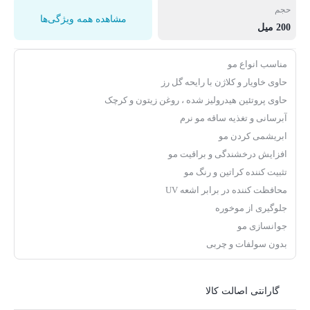
حجم
مشاهده همه ویژگی‌ها
200 میل
مناسب انواع مو
حاوی خاویار و کلاژن با رایحه گل رز
حاوی پروتئین هیدرولیز شده ، روغن زیتون و کرچک
آبرسانی و تغذیه ساقه مو نرم
ابریشمی کردن مو
افزایش درخشندگی و براقیت مو
تثبیت کننده کراتین و رنگ مو
محافظت کننده در برابر اشعه UV
جلوگیری از موخوره
جوانسازی مو
بدون سولفات و چربی
گارانتی اصالت کالا