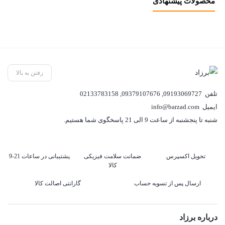
محصولات پیشنهادی
رفتن به بالا
تلفن
09193069727
,
09379107676
,
02133783158
ایمیل
info@barzad.com
شنبه تا پنجشنبه از ساعت 9 الی 21 پاسخگوی شما هستیم.
تحویل اکسپرس
ضمانت سلامت فیزیکی
پشتیبانی در ساعات 21-9
کالا
ارسال پس از تسویه حساب
گارانتی اصالت کالا
درباره برزاد