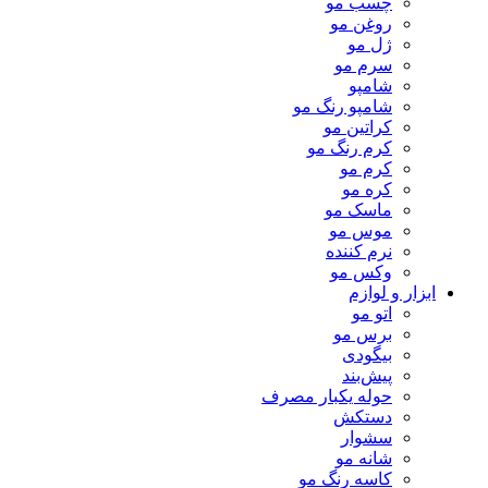
چسب مو
روغن مو
ژل مو
سرم مو
شامپو
شامپو رنگ مو
کراتین مو
کرم رنگ مو
کرم مو
کره مو
ماسک مو
موس مو
نرم کننده
وکس مو
ابزار و لوازم
اتو مو
برس مو
بیگودی
پیش‌بند
حوله یکبار مصرف
دستکش
سشوار
شانه مو
کاسه رنگ مو