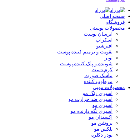
صفحه اصلی
فروشگاه
محصولات پوستی
آبرسان پوست
اسکراب
افترشیو
تقویت و ترمیم کننده پوست
تونر
شوینده و پاک کننده پوست
کرم دست
ماسک صورت
مرطوب کننده
محصولات مویی
اسپری رنگ مو
اسپری ضد حرارت مو
اسپری مو
اسپری نگه دارنده مو
اکسیدان مو
پروتئین مو
پلکس مو
پودر دکلره