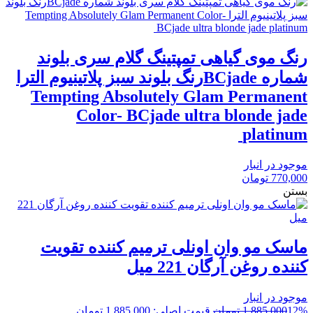
رنگ موی گیاهی تمپتینگ گلام سری بلوند
شماره BCjadeرنگ بلوند سبز پلاتینیوم الترا
Tempting Absolutely Glam Permanent
Color- BCjade ultra blonde jade
platinum
موجود در انبار
770,000
تومان
بستن
ماسک مو وان اونلی ترمیم کننده تقویت
کننده روغن آرگان 221 میل
موجود در انبار
12%
1,885,000
تومان
قیمت اصلی: 1,885,000 تومان