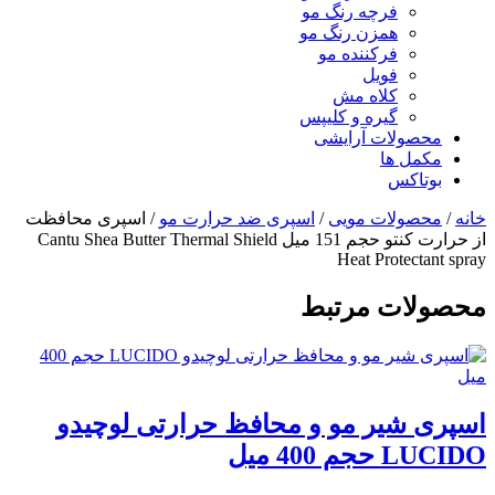
فرچه رنگ مو
همزن رنگ مو
فرکننده مو
فویل
کلاه مش
گیره و کلیپس
محصولات آرایشی
مکمل ها
بوتاکس
خانه
/
محصولات مویی
/
اسپری ضد حرارت مو
/ اسپری محافظت
از حرارت کنتو حجم 151 میل Cantu Shea Butter Thermal Shield
Heat Protectant spray
محصولات مرتبط
اسپری شیر مو و محافظ حرارتی لوچیدو
LUCIDO حجم 400 میل