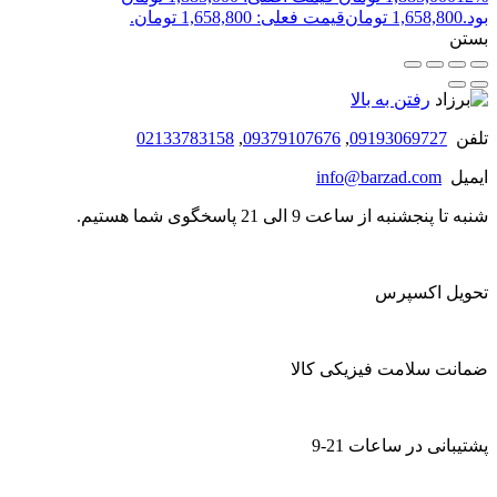
بود.
1,658,800
تومان
قیمت فعلی: 1,658,800 تومان.
بستن
رفتن به بالا
تلفن
09193069727
,
09379107676
,
02133783158
ایمیل
info@barzad.com
شنبه تا پنجشنبه از ساعت 9 الی 21 پاسخگوی شما هستیم.
تحویل اکسپرس
ضمانت سلامت فیزیکی کالا
پشتیبانی در ساعات 21-9