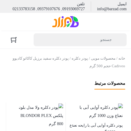
ایمیل
تلفن
02133783158
,
09379107676
,
09193069727
info@barzad.com
خانه
/
محصولات مویی
/
پودر دکلره
/ پودر دکلره سفید برزیل کاکائو کادیوو
Cadiveo حجم 500 گرم
محصولات مرتبط
پود
پودر دکلره آوایی آبی با رایحه نعناع