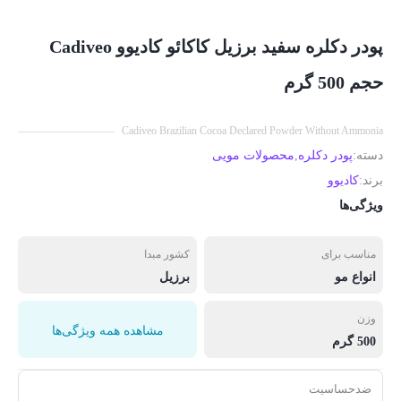
پودر دکلره سفید برزیل کاکائو کادیوو Cadiveo
حجم 500 گرم
Cadiveo Brazilian Cocoa Declared Powder Without Ammonia
دسته:
پودر دکلره
,
محصولات مویی
برند:
کادیوو
ویژگی‌ها
مناسب برای
کشور مبدا
انواع مو
برزیل
وزن
مشاهده همه ویژگی‌ها
500 گرم
ضدحساسیت