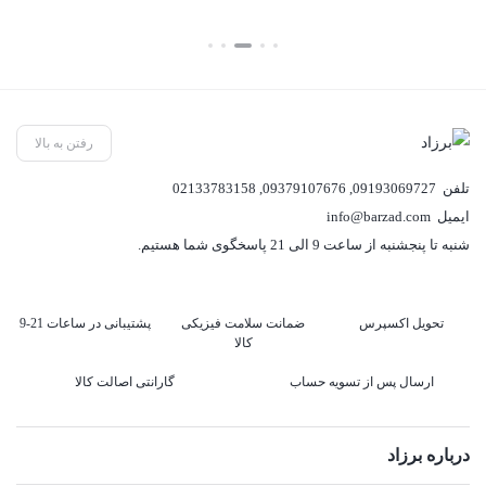
فعلی:
1,881,000 تومان.
رفتن به بالا
تلفن
09193069727
,
09379107676
,
02133783158
ایمیل
info@barzad.com
شنبه تا پنجشنبه از ساعت 9 الی 21 پاسخگوی شما هستیم.
تحویل اکسپرس
ضمانت سلامت فیزیکی
پشتیبانی در ساعات 21-9
کالا
ارسال پس از تسویه حساب
گارانتی اصالت کالا
درباره برزاد