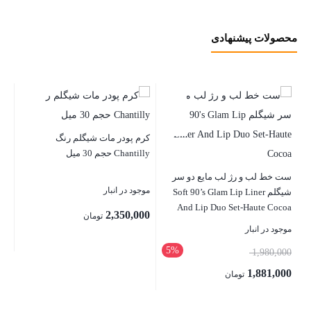
محصولات پیشنهادی
کرم پودر مات شیگلم رنگ
Chantilly حجم 30 میل
وس
e oil
ست خط لب و رژ لب مایع دو سر
موجود در انبار
شیگلم Soft 90’s Glam Lip Liner
And Lip Duo Set-Haute Cocoa
موج
2,350,000
تومان
موجود در انبار
00
5%
قیمت
1,980,000
بستن
اصلی:
1,881,000
تومان
بست
1,980,000 تومان
قیمت
بستن
بود.