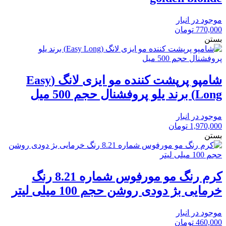
موجود در انبار
770,000
تومان
بستن
شامپو پرپشت کننده مو ایزی لانگ (Easy
Long) برند یلو پروفشنال حجم 500 میل
موجود در انبار
1,970,000
تومان
بستن
کرم رنگ مو مورفوس شماره 8.21 رنگ
خرمایی بژ دودی روشن حجم 100 میلی لیتر
موجود در انبار
460,000
تومان