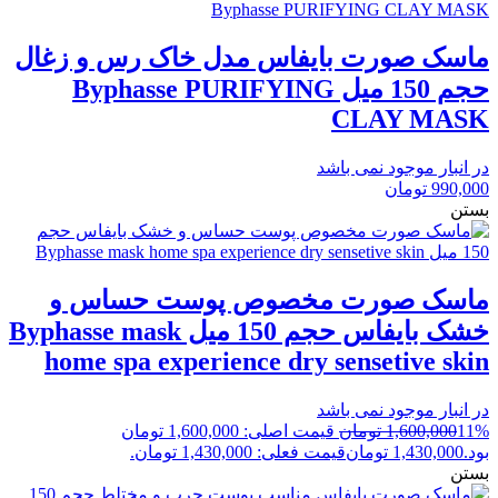
ماسک صورت بایفاس مدل خاک رس و زغال
حجم 150 میل Byphasse PURIFYING
CLAY MASK
در انبار موجود نمی باشد
990,000
تومان
بستن
ماسک صورت مخصوص پوست حساس و
خشک بایفاس حجم 150 میل Byphasse mask
home spa experience dry sensetive skin
در انبار موجود نمی باشد
11%
1,600,000
تومان
قیمت اصلی: 1,600,000 تومان
بود.
1,430,000
تومان
قیمت فعلی: 1,430,000 تومان.
بستن