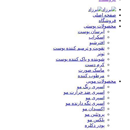
صفحه اصلی
فروشگاه
محصولات پوستی
آبرسان پوست
اسکراب
افترشیو
تقویت و ترمیم کننده پوست
تونر
شوینده و پاک کننده پوست
کرم دست
ماسک صورت
مرطوب کننده
محصولات مویی
اسپری رنگ مو
اسپری ضد حرارت مو
اسپری مو
اسپری نگه دارنده مو
اکسیدان مو
پروتئین مو
پلکس مو
پودر دکلره