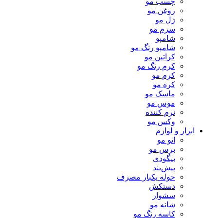
چسب مو
روغن مو
ژل مو
سرم مو
شامپو
شامپو رنگ مو
کراتین مو
کرم رنگ مو
کرم مو
کره مو
ماسک مو
موس مو
نرم کننده
وکس مو
ابزار و لوازم
اتو مو
برس مو
بیگودی
پیش‌بند
حوله یکبار مصرف
دستکش
سشوار
شانه مو
کاسه رنگ مو