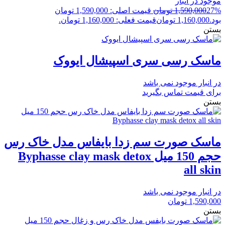
موجود در انبار
27%
1,590,000
تومان
قیمت اصلی: 1,590,000 تومان
بود.
1,160,000
تومان
قیمت فعلی: 1,160,000 تومان.
بستن
ماسک رسی سری اسپیشال ایووک
در انبار موجود نمی باشد
برای قیمت تماس بگیرید
بستن
ماسک صورت سم زدا بایفاس مدل خاک رس
حجم 150 میل Byphasse clay mask detox
all skin
در انبار موجود نمی باشد
1,590,000
تومان
بستن