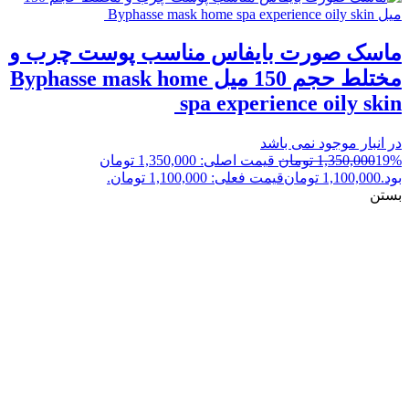
ماسک صورت بایفاس مناسب پوست چرب و
مختلط حجم 150 میل Byphasse mask home
spa experience oily skin
در انبار موجود نمی باشد
19%
1,350,000
تومان
قیمت اصلی: 1,350,000 تومان
بود.
1,100,000
تومان
قیمت فعلی: 1,100,000 تومان.
بستن