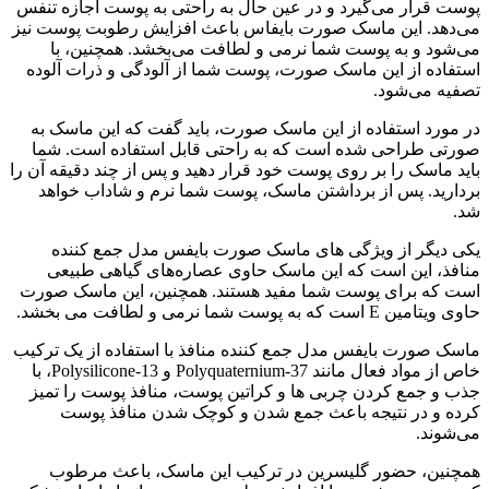
پوست قرار می‌گیرد و در عین حال به راحتی به پوست اجازه تنفس
می‌دهد. این ماسک صورت بایفاس باعث افزایش رطوبت پوست نیز
می‌شود و به پوست شما نرمی و لطافت می‌بخشد. همچنین، با
استفاده از این ماسک صورت، پوست شما از آلودگی و ذرات آلوده
تصفیه می‌شود.
در مورد استفاده از این ماسک صورت، باید گفت که این ماسک به
صورتی طراحی شده است که به راحتی قابل استفاده است. شما
باید ماسک را بر روی پوست خود قرار دهید و پس از چند دقیقه آن را
بردارید. پس از برداشتن ماسک، پوست شما نرم و شاداب خواهد
شد.
یکی دیگر از ویژگی های ماسک صورت بایفس مدل جمع کننده
منافذ، این است که این ماسک حاوی عصاره‌های گیاهی طبیعی
است که برای پوست شما مفید هستند. همچنین، این ماسک صورت
حاوی ویتامین E است که به پوست شما نرمی و لطافت می بخشد.
ماسک صورت بایفس مدل جمع کننده منافذ با استفاده از یک ترکیب
خاص از مواد فعال مانند Polyquaternium-37 و Polysilicone-13، با
جذب و جمع کردن چربی ها و کراتین پوست، منافذ پوست را تمیز
کرده و در نتیجه باعث جمع شدن و کوچک شدن منافذ پوست
می‌شوند.
همچنین، حضور گلیسرین در ترکیب این ماسک، باعث مرطوب