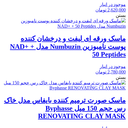
موجود در انبار
2,620,000
تومان
بستن
ماسک ورقه ای لیفت و درخشان کننده
پوست نامبوزین Numbuzin مدل NAD+ +
50 Peptides
موجود در انبار
2,780,000
تومان
بستن
ماسک صورت ترمیم کننده بایفاس مدل خاک
رس حجم 150 میل Byphasse
RENOVATING CLAY MASK