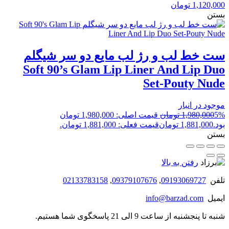
1,120,000
تومان
بستن
ست خط لب و رژ لب مایع دو سر شیگلم
Soft 90’s Glam Lip Liner And Lip Duo
Set-Pouty Nude
موجود در انبار
5%
1,980,000
تومان
قیمت اصلی: 1,980,000 تومان
بود.
1,881,000
تومان
قیمت فعلی: 1,881,000 تومان.
بستن
رفتن به بالا
تلفن
09193069727
,
09379107676
,
02133783158
ایمیل
info@barzad.com
شنبه تا پنجشنبه از ساعت 9 الی 21 پاسخگوی شما هستیم.