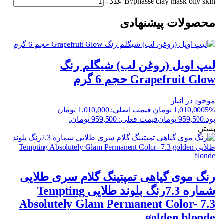
Byphasse clay mask oily skin عدد
-
+
محصولات پیشنهادی
لیپ اویل (روغن لب) شیگلم رنگ
Grapefruit Glow حجم 6 گرم
موجود در انبار
5%
1,010,000
تومان
قیمت اصلی: 1,010,000 تومان
بود.
959,500
تومان
قیمت فعلی: 959,500 تومان.
بستن
رنگ موی گیاهی تمپتینگ گلام سری طلایی
شماره 7.3رنگ بلوند طلایی Tempting
Absolutely Glam Permanent Color- 7.3
golden blonde