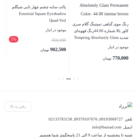
مناسب
پالت سایه چشم چهار تایی شیگلم
رنگ
Essential Square Eyeshadow
روشن 
Quad-Veil
رنگ موی گیاهی تمپتینگ گلام سری
موجود در انبار
موج
کاور بالا شماره 44.00رنگ قهوه‌ای
شدید Tempting Absolutely Glam
5%
قیمت
950,000
00
Permanent Color- 44.00 intense
موجود در انبار
اصلی:
902,500
تومان
brown
950,000 تومان
770,000
قیمت
تومان
بستن
بست
بود.
فعلی:
902,500 تومان.
بستن
رفتن به بالا
تلفن
09193069727
,
09379107676
,
02133783158
ایمیل
info@barzad.com
شنبه تا پنجشنبه از ساعت 9 الی 21 پاسخگوی شما هستیم.