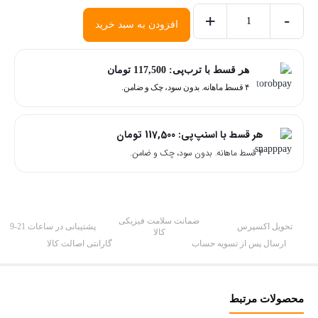
+
-
افزودن به سبد خرید
رنگ
مو
کریتیو
هر قسط با ترب‌پی:
117,500
تومان
۴ قسط ماهانه. بدون سود، چک و ضامن.
شماره
10.0
حجم
هر قسط با اسنپ‌پی:
117,500
تومان
100
۴ قسط ماهانه. بدون سود، چک و ضامن.
میل
Creative
Color
ضمانت سلامت فیزیکی
تحویل اکسپرس
پشتیبانی در ساعات 21-9
عدد
کالا
ارسال پس از تسویه حساب
گارانتی اصالت کالا
محصولات مرتبط